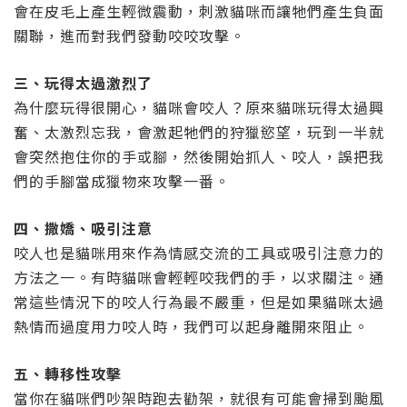
會在皮毛上產生輕微震動，刺激貓咪而讓牠們產生負面
關聯，進而對我們發動咬咬攻擊。
三、玩得太過激烈了
為什麼玩得很開心，貓咪會咬人？原來貓咪玩得太過興
奮、太激烈忘我，會激起牠們的狩獵慾望，玩到一半就
會突然抱住你的手或腳，然後開始抓人、咬人，誤把我
們的手腳當成獵物來攻擊一番。
四、撒嬌、吸引注意
咬人也是貓咪用來作為情感交流的工具或吸引注意力的
方法之一。有時貓咪會輕輕咬我們的手，以求關注。通
常這些情況下的咬人行為最不嚴重，但是如果貓咪太過
熱情而過度用力咬人時，我們可以起身離開來阻止。
五、轉移性攻擊
當你在貓咪們吵架時跑去勸架，就很有可能會掃到颱風