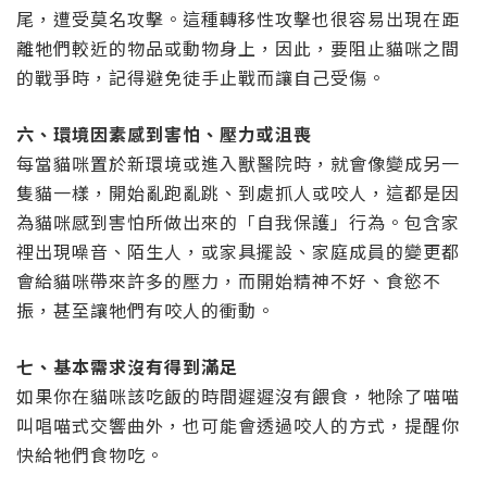
尾，遭受莫名攻擊。這種轉移性攻擊也很容易出現在距
離牠們較近的物品或動物身上，因此，要阻止貓咪之間
的戰爭時，記得避免徒手止戰而讓自己受傷。
六、環境因素感到害怕、壓力或沮喪
每當貓咪置於新環境或進入獸醫院時，就會像變成另一
隻貓一樣，開始亂跑亂跳、到處抓人或咬人，這都是因
為貓咪感到害怕所做出來的「自我保護」行為。包含家
裡出現噪音、陌生人，或家具擺設、家庭成員的變更都
會給貓咪帶來許多的壓力，而開始精神不好、食慾不
振，甚至讓牠們有咬人的衝動。
七、基本需求沒有得到滿足
如果你在貓咪該吃飯的時間遲遲沒有餵食，牠除了喵喵
叫唱喵式交響曲外，也可能會透過咬人的方式，提醒你
快給牠們食物吃。