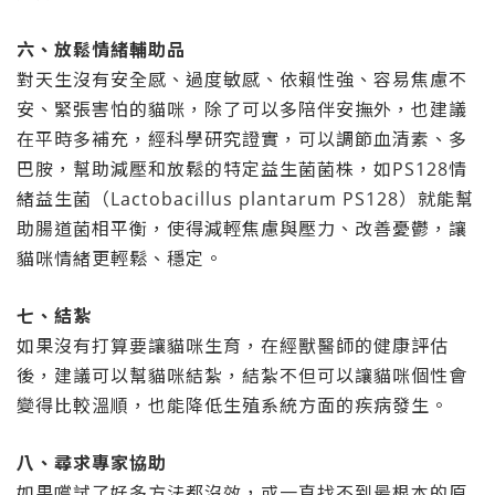
六、放鬆情緒輔助品
對天生沒有安全感、過度敏感、依賴性強、容易焦慮不
安、緊張害怕的貓咪，除了可以多陪伴安撫外，也建議
在平時多補充，經科學研究證實，可以調節血清素、多
巴胺，幫助減壓和放鬆的特定益生菌菌株，如PS128情
緒益生菌（Lactobacillus plantarum PS128）就能幫
助腸道菌相平衡，使得減輕焦慮與壓力、改善憂鬱，讓
貓咪情緒更輕鬆、穩定。
七、結紮
如果沒有打算要讓貓咪生育，在經獸醫師的健康評估
後，建議可以幫貓咪結紮，結紮不但可以讓貓咪個性會
變得比較溫順，也能降低生殖系統方面的疾病發生。
八、尋求專家協助
如果嚐試了好多方法都沒效，或一直找不到最根本的原