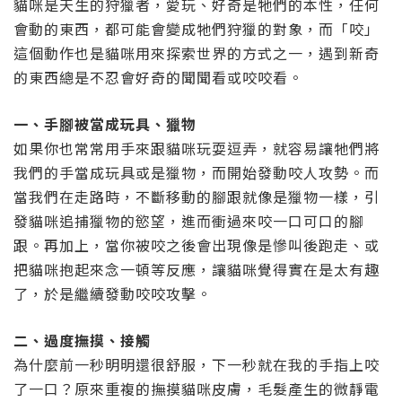
貓咪是天生的狩獵者，愛玩、好奇是牠們的本性，任何
會動的東西，都可能會變成牠們狩獵的對象，而「咬」
這個動作也是貓咪用來探索世界的方式之一，遇到新奇
的東西總是不忍會好奇的聞聞看或咬咬看。
一、手腳被當成玩具、獵物
如果你也常常用手來跟貓咪玩耍逗弄，就容易讓牠們將
我們的手當成玩具或是獵物，而開始發動咬人攻勢。而
當我們在走路時，不斷移動的腳跟就像是獵物一樣，引
發貓咪追捕獵物的慾望，進而衝過來咬一口可口的腳
跟。再加上，當你被咬之後會出現像是慘叫後跑走、或
把貓咪抱起來念一頓等反應，讓貓咪覺得實在是太有趣
了，於是繼續發動咬咬攻擊。
二、過度撫摸、接觸
為什麼前一秒明明還很舒服，下一秒就在我的手指上咬
了一口？原來重複的撫摸貓咪皮膚，毛髮產生的微靜電