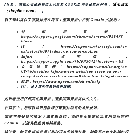
隱私政策
[注意： 請務必根據您商店上的當前 COOKIE 清單檢查此列表： 
（shopline.com）。
]
以下連結提供了有關如何在所有主流瀏覽器中控制 Cookie 的說明：
谷歌瀏覽器：
https://support.google.com/chrome/answer/95647?
hl=en
IE：https://support.microsoft.com/en-
us/help/260971/description-of-cookies
Safari（桌面版）：
https://support.apple.com/kb/PH5042?locale=en_US
火狐瀏覽器：https://support.mozilla.org/en-
US/kb/cookies-information-websites-store-on-your-
computer?redirectlocale=en-US&redirectslug=Cookies
歌劇：https://www.opera.com/zh-cn/help
[注： 插入其他使用的廣告服務]
如果您使用任何其他瀏覽器，請參閱瀏覽器提供的文件。
在商店上，您可以通過清除緩存來刪除現有的追蹤技術。
當您在未登錄的情況下瀏覽網頁時，我們會蒐集實現流覽功能所需的
Cookie，以便為您提供相關服務。
請注意，如果您拒絕使用或刪除現有的追蹤技術，則需要在每次訪問時親