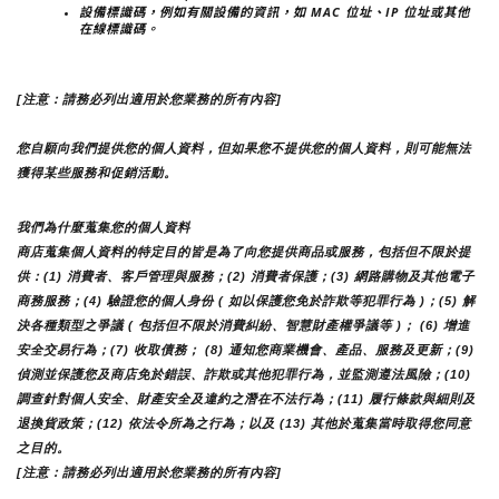
設備標識碼，例如有關設備的資訊，如 MAC 位址、IP 位址或其他
在線標識碼。
[注意：請務必列出適用於您業務的所有內容]
您自願向我們提供您的個人資料，但如果您不提供您的個人資料，則可能無法
獲得某些服務和促銷活動。
我們為什麼蒐集您的個人資料
商店蒐集個人資料的特定目的皆是為了向您提供商品或服務，包括但不限於提
供：(1) 消費者、客戶管理與服務；(2) 消費者保護；(3) 網路購物及其他電子
商務服務；(4) 驗證您的個人身份 ( 如以保護您免於詐欺等犯罪行為 )；(5) 解
決各種類型之爭議 ( 包括但不限於消費糾紛、智慧財產權爭議等 )； (6) 增進
安全交易行為；(7) 收取債務； (8) 通知您商業機會、產品、服務及更新；(9) 
偵測並保護您及商店免於錯誤、詐欺或其他犯罪行為，並監測遵法風險；(10) 
調查針對個人安全、財產安全及違約之潛在不法行為；(11) 履行條款與細則及
退換貨政策；(12) 依法令所為之行為；以及 (13) 其他於蒐集當時取得您同意
之目的。
[注意：請務必列出適用於您業務的所有內容]