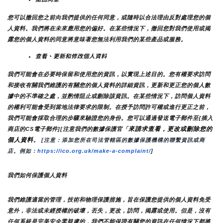
您可以撤回您之前向我們提供的任何同意，或隨時以合法理由反對處理您的個
人資料。我們將在未來應用您的偏好。在某些情況下，撤回您對我們使用或揭
露您的個人資料的同意將意味著您無法利用我們的某些產品或服務。
查看、更新和修改個人資料
我們可能會在必要時保留和使用您的資訊，以實現上述目的。您有權要求訪問
和接收有關我們維護的有關您的個人資料的詳細資訊，更新和更正您的個人數
據中的不準確之處，並酌情阻止或刪除該資訊。在某些情況下，訪問個人資料
的權利可能會受到當地法律要求的限制。在授予訪問許可權或進行更正之前，
我們可能會採取合理的步驟來驗證您的身份。您可以通過發送電子郵件至{插入
來請求查看，更改或刪除您的
商店的CS電子郵件][注意我們的數據保護官「
個人資料
。
 [注意：添加您所在司法管轄區的數據保護機構的聯繫資訊或商
店。例如：
https://ico.org.uk/make-a-complaint/
]
我們如何保護個人資料
我們維護適當的管理，技術和物理保護措施，旨在保護您提供的個人資料免受
意外，非法或未經授權的破壞，丟失，更改，訪問，揭露或使用。但是，沒有
任何系統是完美安全零疑慮的，我們不能保證有關您的資訊在任何情況下都將