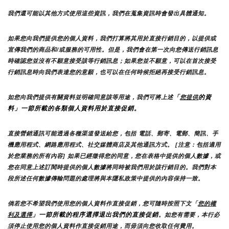
我們還可能以其他方式使用這些資訊，我們在蒐集資訊時會發出具體通知。
如果您向我們提供您的個人資料，我們打算將其用於直接行銷目的，以提供或
宣傳我們的商品和/或服務的可用性。但是，我們會在第一次向您傳送行銷訊息
時確認您並沒有不願意接受該等行銷訊息；如果您並不願意，可以在首次接受
行銷訊息時向我們表達您的意願，也可以在任何時候拒絕再接受行銷訊息。
「
的資
如您向我們提供有關資料並明確同意該等用途，我們可將上述
您提供
料」一節所載的各類個人資料用於直接促銷。
直接營銷通訊可能透過各種渠道發送給您，包括 電話、郵寄、電郵、簡訊、手
機應用程式、網路應用程式、社交媒體商店及其他通訊方式。 [注意：包括適用
於您業務的所有內容] 如果已經徵得您的同意，您在表格中提供的個人數據，或
您在同意上述訂閱時提供的個人數據將同時被我們用於該行銷目的。我們對本
段所述任何數據傳輸問題的處理將與本隱私政策中提供的內容保持一致。
倘若您不希望我們使用您的個人資料作直接促銷，您可隨時按照下文「
您的權
」一節所載的程序選擇退出我們的直接促銷
利及選擇
。如您有需要，本行必
須停止使用您的個人資料作直接促銷用途，而毋須向您收取任何費用。