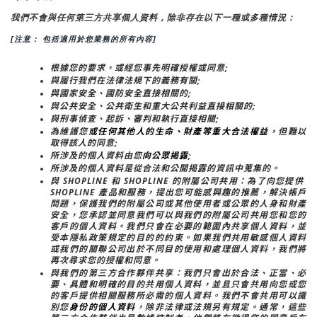
我們不會與任何第三方共享個人資料，除非存在以下一種或多種情況：
[注意： 包括適用於您業務的所有內容]
根據您的要求，或經您事先明確授權或同意;
與履行我們在法律法規下的義務有關;
與國家安全、國防安全直接相關的;
與公共安全、公共衛生和重大公共利益直接相關的;
與刑事偵查、起訴、審判和執行直接相關;
為維護您
或任何其他人的生命、財產等重大合法權益
，但難以
取得該人的同意;
所涉及的個人資料由您
向公眾揭露
;
所涉及的個人資料是從合法和公開揭露的資訊中蒐集的。
與 SHOPLINE 和 SHOPLINE 的附屬公司共用：為了向您提供 
SHOPLINE 產品和服務，提出您可能感興趣的推薦，解決帳戶
問題，保護我們的附屬公司或其他使用者或公眾的人身和財產
安全，您承認並同意我們可以與我們的附屬公司共用您和您的
客戶的個人資料。我們只會在必要的範圍內共享個人資料，並
受本隱私政策規定的目的的約束。如果我們共用敏感個人資料
或我們的關聯公司出於不同目的使用和處理個人資料，我們將
再次尋求您的授權和同意。
與我們的第三方合作夥伴共享：我們只會出於合法、正當、必
要、具體和明確的目的共用個人資料，並且只會共用向您或您
的客戶提供相關服務所必需的個人資料。我們不會共用可以識
別您
身份的個人資料
，除非法律或法規另有規定。通常，這些