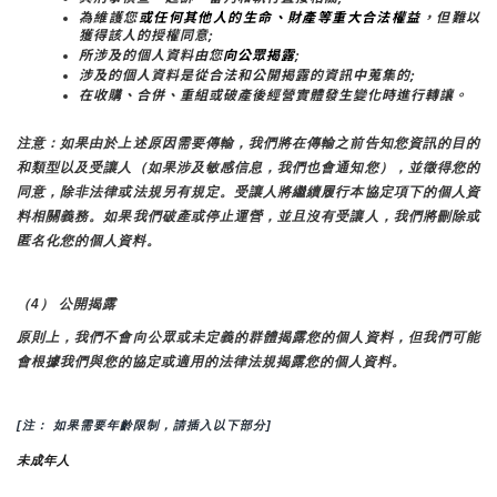
為維護您
或任何其他人的生命、財產等重大合法權益
，但難以
獲得該人的授權同意;
所涉及的個人資料由您
向公眾揭露
;
涉及的個人資料是從合法和公開揭露的資訊中蒐集的;
在收購、合併、重組或破產後經營實體發生變化時進行轉讓。
注意：如果由於上述原因需要傳輸，我們將在傳輸之前告知您資訊的目的
和類型以及受讓人（如果涉及敏感信息，我們也會通知您），並徵得您的
同意，除非法律或法規另有規定。受讓人將繼續履行本協定項下的個人資
料相關義務。如果我們破產或停止運營，並且沒有受讓人，我們將刪除或
匿名化您的個人資料。
（4） 公開揭露
原則上，我們不會向公眾或未定義的群體揭露您的個人資料，但我們可能
會根據我們與您的協定或適用的法律法規揭露您的個人資料。
[注： 如果需要年齡限制，請插入以下部分]
未成年人