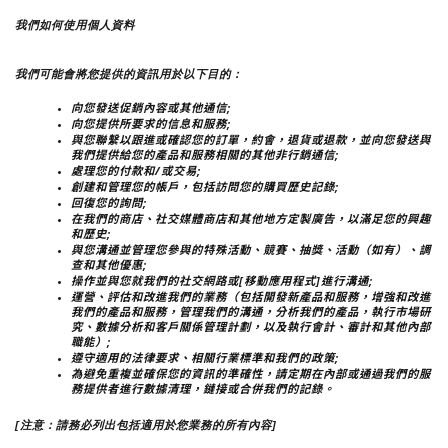
我們如何使用個人資料
我們可能會將您提供的資訊用於以下目的：
向您發送促銷內容或其他通信;
向您提供所要求的信息和服務;
與您聯繫以跟進或確認您的訂單，約會，退貨或退款，並向您發送與
我們提供給您的產品和服務相關的其他非行銷通信;
處理您的付款和/或交易;
創建和管理您的帳戶，包括訪問您的購買歷史記錄;
回復您的詢問;
在我們的商店、社交媒體商店和其他地方定製廣告，以滿足您的興趣
和歷史;
與您溝通並管理您參與的特殊活動、競賽、抽獎、活動（如有）、調
查和其他優惠;
操作並與您就我們的社交網路或[移動應用程式]進行溝通;
運營、評估和改進我們的業務（包括開發新產品和服務，增強和改進
我們的產品和服務，管理我們的溝通，分析我們的產品，執行市場研
究、數據分析和客戶關係管理計劃，以及執行會計、審計和其他內部
職能）;
遵守適用的法律要求、相關行業標準和我們的政策;
為避免重複並確保您的資訊的準確性，請定期在內部或通過我們的服
務提供者進行數據清理，鏈接或合併我們的記錄。
[注意：請務必列出包括適用於您業務的所有內容]