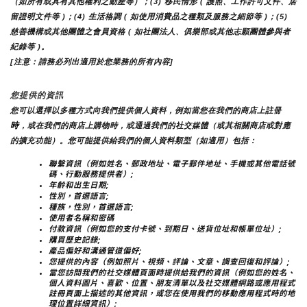
（如所有或具有其他權利之動產等）；(3) 移民情形 ( 護照、工作許可文件、居
留證明文件等 )；(4) 生活格調 ( 如使用消費品之種類及服務之細節等 )；(5) 
慈善機構或其他團體之會員資格 ( 如社團法人、俱樂部或其他志願團體參與者
紀錄等 )。
[注意：請務必列出適用於您業務的所有內容]
您提供的資訊
您可以選擇以多種方式向我們提供個人資料，例如當您在我們的商店上註冊
時
，或在我們的商店上購物時，或通過我們的社交媒體（或其相關商店或對應
的擴充功能）。您可能提供給我們的個人資料類型（如適用）包括：
聯繫資訊（例如姓名、郵政地址、電子郵件地址、手機或其他電話號
碼、行動服務提供者）;
年齡和出生日期;
性別，首選語言;
種族，性別，首選語言;
使用者名稱和密碼
付款資訊（例如您的支付卡號、到期日、送貨位址和帳單位址）;
購買歷史記錄;
產品偏好和溝通管道偏好;
您提供的內容（例如照片、視頻、評論、文章、調查回復和評論）;
當您訪問我們的社交媒體頁面時提供給我們的資訊（例如您的姓名、
個人資料圖片、喜歡、位置、朋友清單以及社交媒體網路或應用程式
註冊頁面上描述的其他資訊，或您在使用我們的移動應用程式時的地
理位置詳細資訊）;