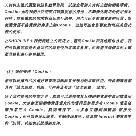
人資料主體的瀏覽資訊和點擊資訊，以便查看個人資料主體的網路環境。
Cookies允許我們在訪問商店時識別您的身份，不斷優化商店的使用者友
好性，並根據您的需求對商店進行調整。您也可以更改瀏覽器的設置，以
便瀏覽器不接受我們商店上的Cookie，但這可能會影響您對商店某些功
能的使用。
在SHOPLINE中我們所建立的商店上，藉助Cookie和其他類似技術，我
們可以識別您是否是我們的既有使用者或者會員，而無需在每個頁面上重
新登錄和進行身份驗證。
（3）如何管理「Cookie」
您可以根據自己的偏好來管理或刪除某些類別的追蹤技術。許多瀏覽器都
具有「請勿追蹤」功能，可向商店發送「請勿追蹤」 請求。
除了我們提供的控制之外，您還可以選擇在其互聯網瀏覽器中啟用或禁用
Cookie。大多數互聯網瀏覽器還允許您選擇是禁用所有 Cookie 還是僅
禁用第三方 Cookie。默認情況下，大多數互聯網瀏覽器 都接受 
Cookie，但可以更改此設置。有關詳細資訊，請參閱 Internet 瀏覽器中
的「説明」功能表或設備的文件。