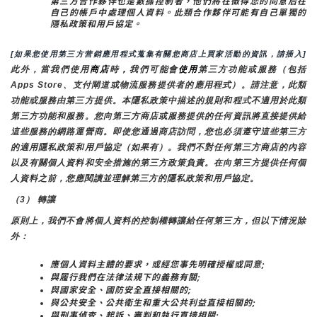
第三方合作夥伴也是數據控制者，他們將在徵得您的同意后在
自己的帳戶中處理個人資料。此類合作夥伴可能有自己單獨的
隱私政策和用戶協定。
[如果您使用第三方营銷應用程式蒐集有關您商店上買家活動的資訊，請插入]
此外，當我們使用
商店
時
，
我們可能會
使用
第三方功能或服務（包括
Apps Store、支付閘道或物流服務提供者的應用程式）。請注意，此類
功能或服務由第三方提供。本隱私政策中描述的規則和程式不適用於此類
第三方功能和服務。您向第三方商店或服務提供的任何資訊將直接提供給
這些服務的網路運營商。即使您通過商店訪問，您也必須遵守這些第三方
的適用隱私政策和用戶協定（如果有）。我們不對任何第三方商店的內容
以及有關個人資料和安全措施的第三方政策負責。在向第三方提供任何個
人資料之前，您應閱讀並理解第三方的隱私政策和用戶協定。
（3） 轉讓
原則上，我們不會將個人資料的控制權轉讓給任何第三方，但以下情況除
外：
應個人資料主體的要求，或經您事先明確授權或同意;
與履行我們在法律法規下的義務有關;
與國家安全、國防安全直接相關的;
與公共安全、公共衛生和重大公共利益直接相關的;
與刑事偵查、起訴、審判和執行直接相關;