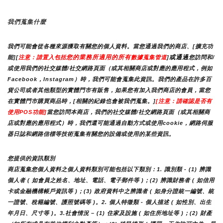
我們蒐集什麼
我們可能會從各種來源獲取有關您的個人資料。當您通過我們的商店、[擴充功
您的業務所適用的所有
或通過
能][
注意：請置入包括
數據蒐集管道
]
您訪問和/
或使用我們的社交媒體/社交網路頁面（或其相關商店或對應的應用程式，例如
Facebook，Instagram）時，我們可能會蒐集此資訊。我們的產品在許多百
貨公司或者其他類型的實體門市有販售，如果您有加入我們商店的會員，當您
在實體門市購買商品時，[相關的紀錄也會被我們蒐集。]
[注意：請確認是否有
使用POS功能]
當您訪問本商店，我們的社交媒體/社交網路頁面（或其相關商
店或對應的應用程式）時，我們還可能通過自動方式或使用cookie，網路伺服
器日誌和網路信標等技術蒐集有關您的設備或使用的某些資訊。
您提供的資訊類別
商店蒐集您個人資料之個人資料類別可能包括以下類別：1. 識別類 - (1) 辨識
個人者 ( 如會員之姓名、地址、電話、電子郵件等 )；(2) 辨識財務者 ( 如信用
卡或金融機構帳戶資訊等 )；(3) 政府資料中之辨識者 ( 如身分證統一編號、統
一證號、稅籍編號、護照號碼等 )。2. 個人特徵類 - 個人描述 ( 如性別、出生
年月日、尺寸等 )。3.社會情況 – (1) 住家及設施 ( 如住所地址等 )；(2) 財產